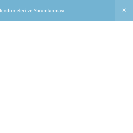
erlendirmeleri ve Yorumlanması
0
ĞITIMLER
HAKKIMIZDA
İLETIŞIM
GİRİŞ
Tavsiye Linkler
Kohef
Dr Atasoy
Referans Ürünler
lilik Sözleşmesi
Şartlar ve Koşullar
Site Haritası