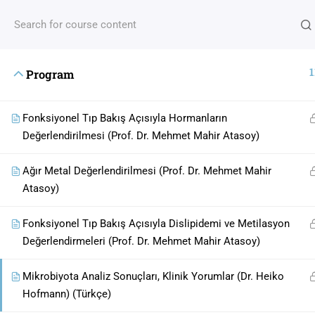
1
Program
Fonksiyonel Tıp Bakış Açısıyla Hormanların
Hızl
Değerlendirilmesi (Prof. Dr. Mehmet Mahir Atasoy)
Duyur
Ağır Metal Değerlendirilmesi (Prof. Dr. Mehmet Mahir
Atasoy)
İletiş
“Hiç bir ordu, vakti gelmiş bir fikir kadar güçlü
Hesa
değildir ”
Fonksiyonel Tıp Bakış Açısıyla Dislipidemi ve Metilasyon
Victor Hugo
Değerlendirmeleri (Prof. Dr. Mehmet Mahir Atasoy)
Mikrobiyota Analiz Sonuçları, Klinik Yorumlar (Dr. Heiko
by
Dijital Organizasyon
Hofmann) (Türkçe)