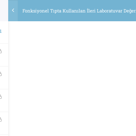
Fonksiyonel Tıpta Kullanılan İleri Laboratuvar Değ
TÜM E
1
ı Menü
Sözleşmeler
ular
Gizlilik Sözleşmesi
im
Şartlar ve Koşullar
bım
Site Haritası
Giz